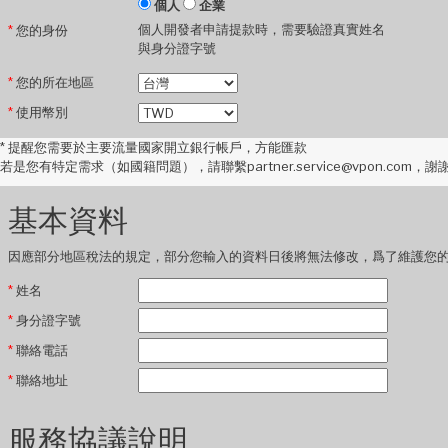
個人
企業
個人開發者申請提款時，需要驗證真實姓名
*
您的身份
與身分證字號
*
您的所在地區
*
使用幣別
*
提醒您需要於主要流量國家開立銀行帳戶，方能匯款
若是您有特定需求（如國籍問題），請聯繫partner.service@vpon.com，謝
基本資料
因應部分地區稅法的規定，部分您輸入的資料日後將無法修改，爲了維護您
*
姓名
*
身分證字號
*
聯絡電話
*
聯絡地址
服務協議說明