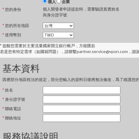
個人
企業
個人開發者申請提款時，需要驗證真實姓名
*
您的身份
與身分證字號
*
您的所在地區
*
使用幣別
*
提醒您需要於主要流量國家開立銀行帳戶，方能匯款
若是您有特定需求（如國籍問題），請聯繫partner.service@vpon.com，謝
基本資料
因應部分地區稅法的規定，部分您輸入的資料日後將無法修改，爲了維護您
*
姓名
*
身分證字號
*
聯絡電話
*
聯絡地址
服務協議說明