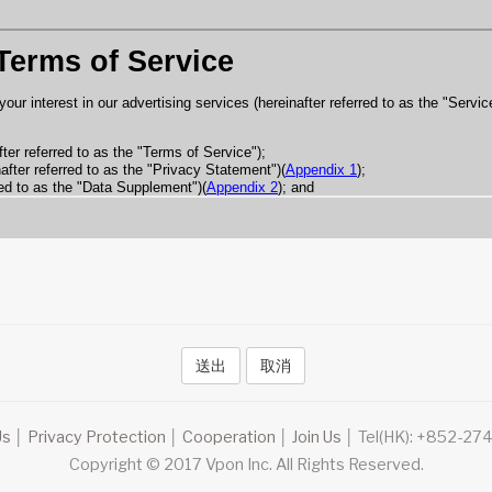
送出
取消
Us
│
Privacy Protection
│
Cooperation
│
Join Us
│
Tel(HK): +852-27
Copyright © 2017 Vpon Inc. All Rights Reserved.