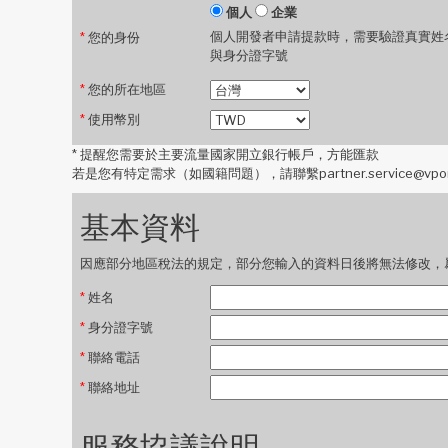
個人
企業
個人開發者申請提款時，需要驗證真實姓
*
您的身份
與身分證字號
*
您的所在地區
*
使用幣別
*
提醒您需要於主要流量國家開立銀行帳戶，方能匯款
若是您有特定需求（如國籍問題），請聯繫partner.service@vpo
基本資料
因應部分地區稅法的規定，部分您輸入的資料日後將無法修改，
*
姓名
*
身分證字號
*
聯絡電話
*
聯絡地址
服務協議說明