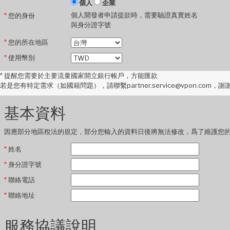
個人
企業
個人開發者申請提款時，需要驗證真實姓名
*
您的身份
與身分證字號
*
您的所在地區
*
使用幣別
*
提醒您需要於主要流量國家開立銀行帳戶，方能匯款
若是您有特定需求（如國籍問題），請聯繫partner.service@vpon.com，謝
基本資料
因應部分地區稅法的規定，部分您輸入的資料日後將無法修改，爲了維護您
*
姓名
*
身分證字號
*
聯絡電話
*
聯絡地址
服務協議說明