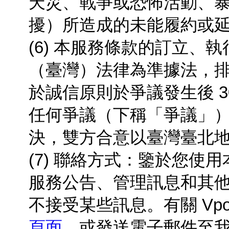
天災、戰爭或恐怖活動、
擾）所造成的未能履約或
(6) 本服務條款的訂立
（臺灣）法律為準據法，
於誠信原則於爭議發生後
3
任何爭議（下稱「爭議」
決，雙方合意以臺灣臺北
(7) 聯絡方式：鑒於您
服務公告、管理訊息和其
不接受某些訊息。有關 Vp
頁面
，或發送電子郵件至